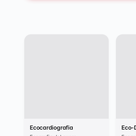
Fisioter
Ecocardiografia
Eco-D