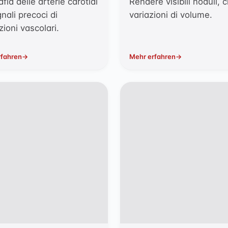
fia delle arterie carotidi
Rendere visibili noduli, c
nali precoci di
variazioni di volume.
zioni vascolari.
rfahren
Mehr erfahren