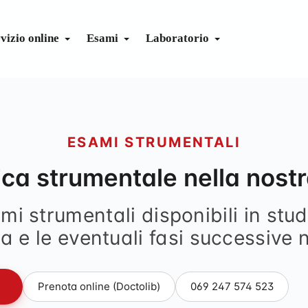
vizio online
Esami
Laboratorio
ASSOCIATO
ne
a interna
ECG da sforzo
Check di salute
System Immune
Body Check
Profi
nced
a generale
Funzione polmonare
Labor Guide
System Renal
Sono Check
BioH
ESAMI STRUMENTALI
gene
nt
a
Eye Check
Apple-Health-Daten senden
System Liver
Check completo
ca strumentale nella nostr
ogia
Calendario vaccinale
Metabolismo
Cardio Check
 strumentali disponibili in stud
ia
Pianificatore vaccini viaggio
Idoneità all'immersi
a e le eventuali fasi successive 
gia
Calendario di prevenzione
→
Prenota online (Doctolib)
069 247 574 523
apia