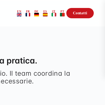
EN
FR
DE
ES
IT
PT
Contatti
·
·
·
·
·
lo di rischio
ack — Consulenza
tica
a pratica.
io. Il team coordina la
one
necessarie.