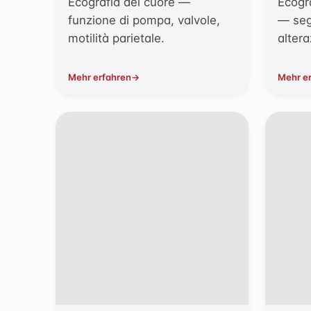
Ecografia del cuore —
Ecogra
funzione di pompa, valvole,
— seg
motilità parietale.
altera
Mehr erfahren
Mehr e