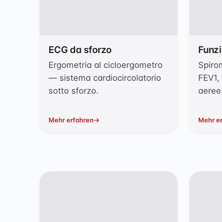
ECG da sforzo
Funzi
Ergometria al cicloergometro
Spirom
— sistema cardiocircolatorio
FEV1, 
sotto sforzo.
aeree
Mehr erfahren
Mehr e