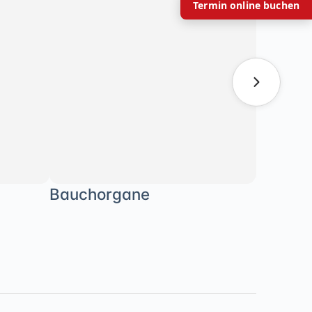
Termin online buchen
Bauchorgane
Body-C