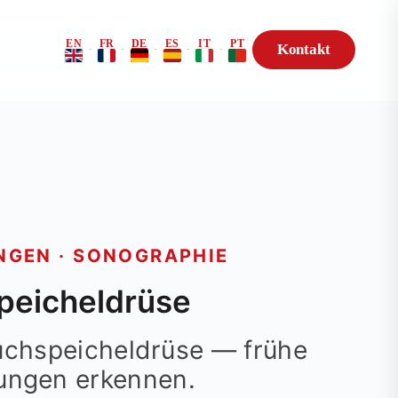
EN
FR
DE
ES
IT
PT
Kontakt
·
·
·
·
·
Risikoprofil
Genetik-Beratung
GEN · SONOGRAPHIE
t
peicheldrüse
uchspeicheldrüse — frühe
ungen erkennen.