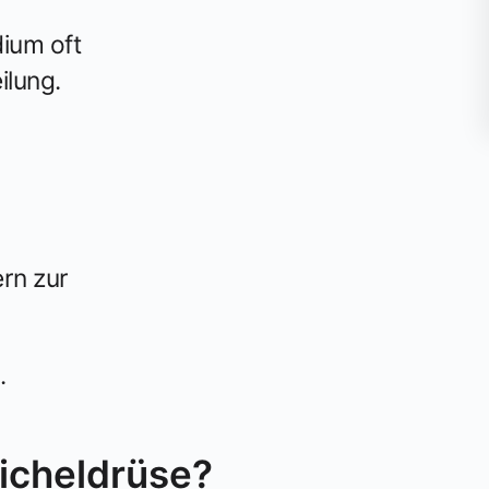
ium oft
ilung.
rn zur
.
icheldrüse?