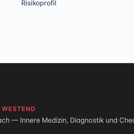
Risikoprofil
Nieren
T WESTEND
ach — Innere Medizin, Diagnostik und Che