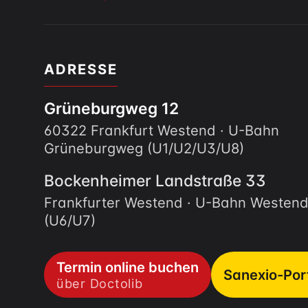
ADRESSE
Grüneburgweg 12
60322 Frankfurt Westend · U-Bahn
Grüneburgweg (U1/U2/U3/U8)
Bockenheimer Landstraße 33
Frankfurter Westend · U-Bahn Westen
(U6/U7)
Termin online buchen
Sanexio-Por
über Doctolib