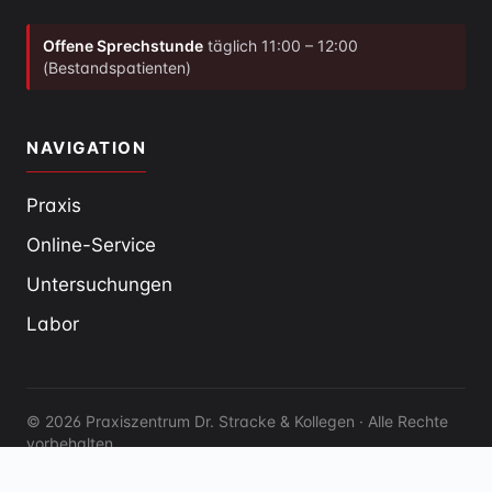
Offene Sprechstunde
täglich 11:00 – 12:00
(Bestandspatienten)
NAVIGATION
Praxis
Online-Service
Untersuchungen
Labor
© 2026 Praxiszentrum Dr. Stracke & Kollegen · Alle Rechte
vorbehalten
Impressum
Datenschutz
Cookie-Richtlinie
EN
FR
DE
ES
IT
PT