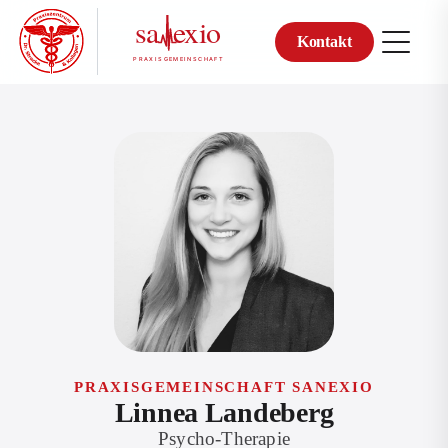
Kontakt
Zum
Inhalt
springen
PRAXISGEMEINSCHAFT SANEXIO
Linnea Landeberg
Psycho-Therapie