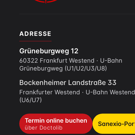
ADRESSE
Grüneburgweg 12
60322 Frankfurt Westend · U-Bahn
Grüneburgweg (U1/U2/U3/U8)
Bockenheimer Landstraße 33
Frankfurter Westend · U-Bahn Westen
(U6/U7)
Termin online buchen
Sanexio-Por
über Doctolib