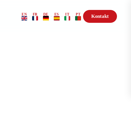
EN
FR
DE
ES
IT
PT
Kontakt
·
·
·
·
·
Risikoprofil
Genetik-Beratung
t