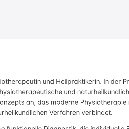
Leber und Gallenblase
Psychotherapie
Physiotherapie
otherapeutin und Heilpraktikerin. In der 
 physiotherapeutische und naturheilkundl
konzepts an, das moderne Physiotherapie 
heilkundlichen Verfahren verbindet.
e funktionelle Diagnostik, die individuelle