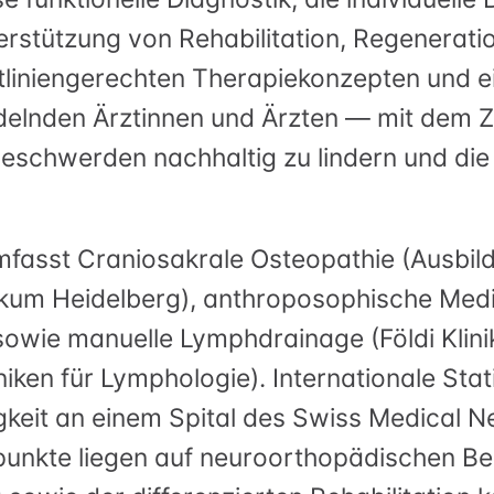
erstützung von Rehabilitation, Regeneratio
eitliniengerechten Therapiekonzepten und ei
nden Ärztinnen und Ärzten — mit dem Ziel
chwerden nachhaltig zu lindern und die k
fasst Craniosakrale Osteopathie (Ausbild
nikum Heidelberg), anthroposophische Medi
sowie manuelle Lymphdrainage (Földi Klini
iken für Lymphologie). Internationale Sta
gkeit an einem Spital des Swiss Medical Ne
punkte liegen auf neuroorthopädischen B