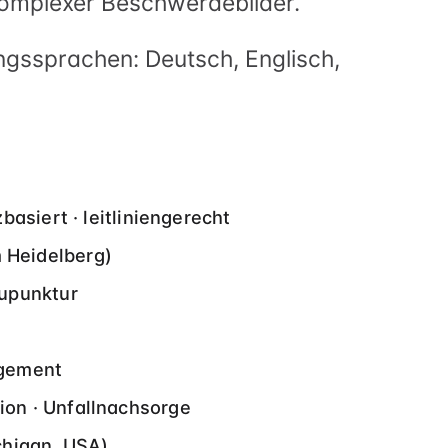
komplexer Beschwerdebilder.
ngssprachen: Deutsch, Englisch,
asiert · leitliniengerecht
m Heidelberg)
upunktur
ngement
ion · Unfallnachsorge
chigan, USA)