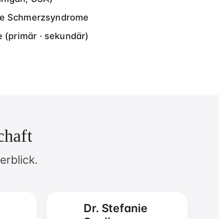
che Schmerzsyndrome
(primär · sekundär)
chaft
erblick.
Dr. Stefanie