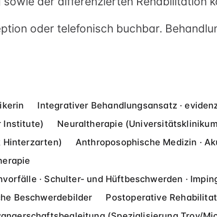
owie der differenzierten Rehabilitation 
eption oder telefonisch buchbar. Behandlu
ikerin
Integrativer Behandlungsansatz · evidenzb
Institute)
Neuraltherapie (Universitätskliniku
 Hinterzarten)
Anthroposophische Medizin · Ak
herapie
nvorfälle · Schulter- und Hüftbeschwerden · Impi
che Beschwerdebilder
Postoperative Rehabilitat
ngerschaftsbegleitung (Spezialisierung Troy/Mi