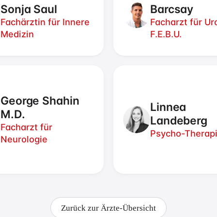
Sonja Saul
Barcsay
Fachärztin für Innere
Facharzt für Ur
Medizin
F.E.B.U.
George Shahin
Linnea
M.D.
Landeberg
Facharzt für
Psycho-Therap
Neurologie
Zurück zur Ärzte-Übersicht