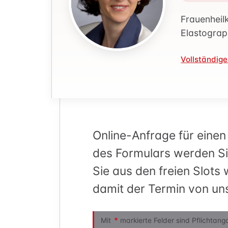
Physiothe
Frauenheil
Elastograp
Vollständige
Online-Anfrage für einen
des Formulars werden Sie
Sie aus den freien Slots
damit der Termin von un
*
Mit
markierte Felder sind Pflichtang