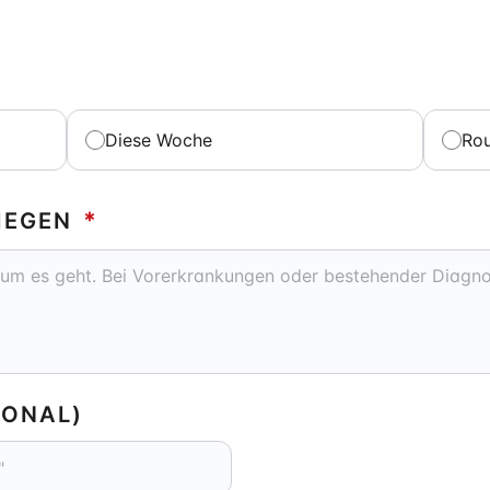
Diese Woche
Rou
IEGEN
*
IONAL)