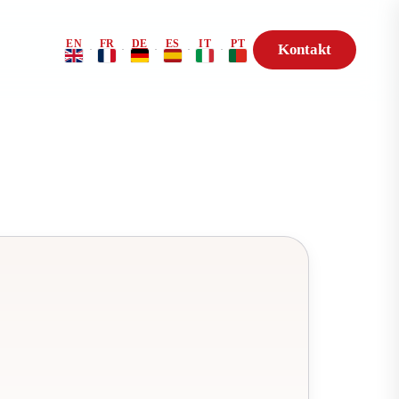
EN
FR
DE
ES
IT
PT
Kontakt
·
·
·
·
·
Risikoprofil
Genetik-Beratung
t