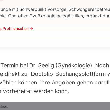
rapie
kunde mit Schwerpunkt Vorsorge, Schwangerenbetreu
hie. Operative Gynäkologie belegärztlich, ergänzt dur
s Profil ansehen →
 Termin bei Dr. Seelig (Gynäkologie). Na
 direkt zur Doctolib-Buchungsplattform w
 wählen können. Ihre Angaben gehen paralle
s vorbereitet werden kann.
aben.