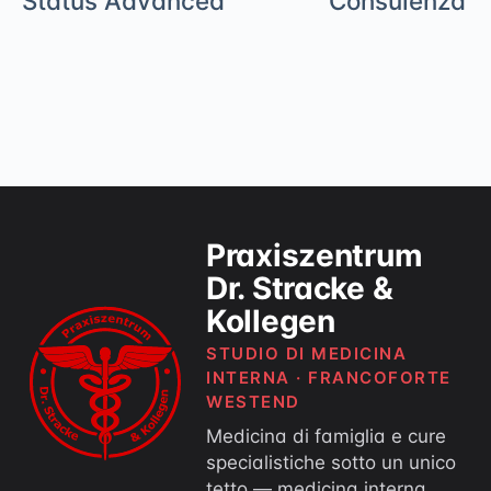
Status Advanced
Consulenza g
Praxiszentrum
Dr. Stracke &
Kollegen
STUDIO DI MEDICINA
INTERNA · FRANCOFORTE
WESTEND
Medicina di famiglia e cure
specialistiche sotto un unico
tetto — medicina interna,