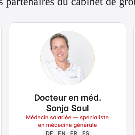
 partenaires du cabinet de gr
Foie et vésicule
Psychothérapie
Physiothérapie
Docteur en méd.
Sonja Saul
Médecin salariée — spécialiste
en médecine générale
DE
EN
FR
ES