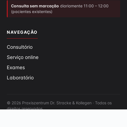
Consulta sem marcação
diariamente 11:00 – 12:00
(pacientes existentes)
NAVEGAÇÃO
Consultório
Serviço online
Exames
Laboratório
© 2026 Praxiszentrum Dr. Stracke & Kollegen · Todos os
direitos reservados
Aviso legal
Política de privacidade
Política de cookies
EN
FR
DE
ES
IT
PT
·
·
·
·
·