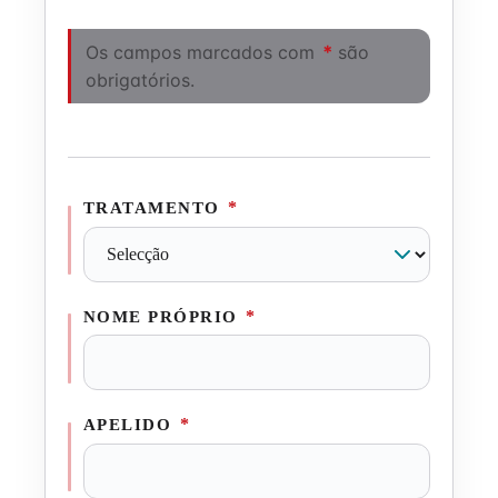
Os campos marcados com
*
são
obrigatórios.
*
TRATAMENTO
*
NOME PRÓPRIO
*
APELIDO