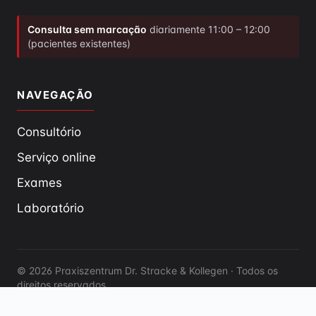
Consulta sem marcação
diariamente 11:00 – 12:00
(pacientes existentes)
NAVEGAÇÃO
Consultório
Serviço online
Exames
Laboratório
© 2026 Praxiszentrum Dr. Stracke & Kollegen · Todos os
direitos reservados
Aviso legal
Política de privacidade
Política de cookies
EN
FR
DE
ES
IT
PT