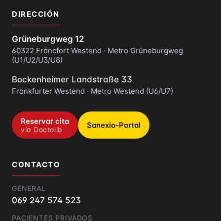
DIRECCIÓN
Grüneburgweg 12
60322 Fráncfort Westend · Metro Grüneburgweg
(U1/U2/U3/U8)
Bockenheimer Landstraße 33
Frankfurter Westend · Metro Westend (U6/U7)
Reservar cita
Sanexio-Portal
vía Doctolib
CONTACTO
GENERAL
069 247 574 523
PACIENTES PRIVADOS